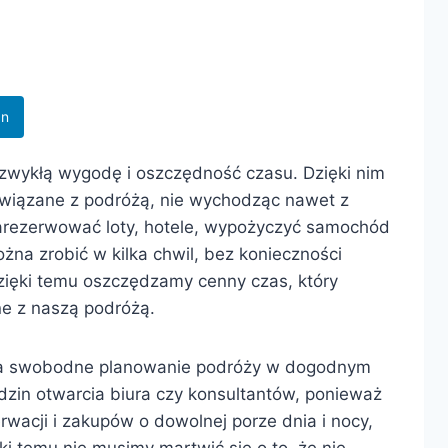
In
ezwykłą wygodę i oszczędność czasu. Dzięki nim
związane z podróżą, nie wychodząc nawet z
zarezerwować loty, hotele, wypożyczyć samochód
na zrobić w kilka chwil, bez konieczności
Dzięki temu oszczędzamy cenny czas, który
e z naszą podróżą.
ż na swobodne planowanie podróży w dogodnym
zin otwarcia biura czy konsultantów, ponieważ
wacji i zakupów o dowolnej porze dnia i nocy,
ki temu nie musimy martwić się o to, że nie