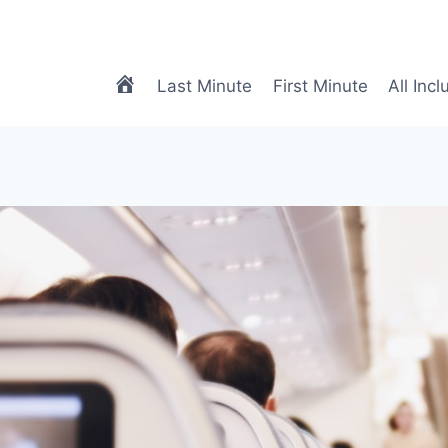
meTRAVEL
Last Minute
First Minute
All Incl
|
Biuro
Podróży
Online
|
Biuro
Turystyczne
Online