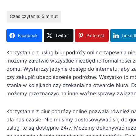
Facebook
Twitter
Pinterest
Linked
Korzystanie z usług biur podróży online zapewnia ni
możemy załatwić wszystkie niezbędne formalności 
domu. Wystarczy jedynie dostęp do internetu, aby 
czy zakupić ubezpieczenie podróżne. Wszystko to moż
stania w kolejkach czy czekania na otwarcie biura. 
możemy przeznaczyć na inne ważne sprawy związan
Korzystanie z biur podróży online pozwala równie
dla nas czasie. Nie musimy dostosowywać się do god
usługi te są dostępne 24/7. Możemy dokonywać rezer
co znacznie ułatwia organizację naszej podróży. Dzię