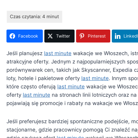
Facebook
Twitter
Pinterest
Linked
Jeśli planujesz
last minute
wakacje we Włoszech, istn
atrakcyjne oferty. Jednym z najpopularniejszych spo
porównywarek cen, takich jak Skyscanner, Expedia c
loty, hotele i pakietowe oferty
last minute
. Innym spo
które często oferują
last minute
wakacje we Włoszech
oferty
last minute
na stronach linii lotniczych oraz n
pojawiają się promocje i rabaty na wakacje we Włos
Jeśli preferujesz bardziej spontaniczne podejście, 
stacjonarne, gdzie pracownicy pomogą Ci znaleźć na
gdzie szukasz ofert
last minute
wakacji we Włoszech