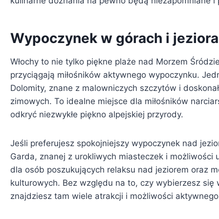
kulinarne doznania na pewno będą niezapomniane i 
Wypoczynek w górach i jezior
Włochy to nie tylko piękne plaże nad Morzem Śródzie
przyciągają miłośników aktywnego wypoczynku. Jedny
Dolomity, znane z malowniczych szczytów i doskon
zimowych. To idealne miejsce dla miłośników narciars
odkryć niezwykłe piękno alpejskiej przyrody.
Jeśli preferujesz spokojniejszy wypoczynek nad jezi
Garda, znanej z urokliwych miasteczek i możliwości
dla osób poszukujących relaksu nad jeziorem oraz mo
kulturowych. Bez względu na to, czy wybierzesz się
znajdziesz tam wiele atrakcji i możliwości aktywneg