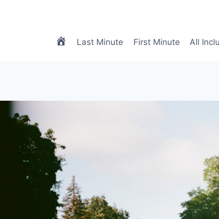
meTRAVEL
Last Minute
First Minute
All Incl
|
Biuro
Podróży
Online
|
Biuro
Turystyczne
Online