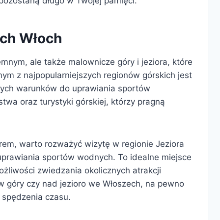
pozostaną długo w Twojej pamięci.
ach Włoch
mnym, ale także malownicze góry i jeziora, które
m z najpopularniejszych regionów górskich jest
ałych warunków do uprawiania sportów
twa oraz turystyki górskiej, którzy pragną
orem, warto rozważyć wizytę w regionie Jeziora
 uprawiania sportów wodnych. To idealne miejsce
żliwości zwiedzania okolicznych atrakcji
 w góry czy nad jezioro we Włoszech, na pewno
o spędzenia czasu.