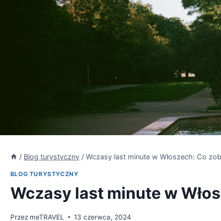
/
Blog turystyczny
/
Wczasy last minute w Włoszech: Co zo
BLOG TURYSTYCZNY
Wczasy last minute w Wło
Przez
meTRAVEL
13 czerwca, 2024