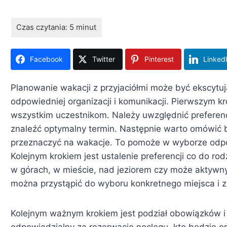
Facebook
Twitter
Pinterest
Linked
Planowanie wakacji z przyjaciółmi może być ekscyt
odpowiedniej organizacji i komunikacji. Pierwszym kr
wszystkim uczestnikom. Należy uwzględnić preferenc
znaleźć optymalny termin. Następnie warto omówić bu
przeznaczyć na wakacje. To pomoże w wyborze odpo
Kolejnym krokiem jest ustalenie preferencji co do r
w górach, w mieście, nad jeziorem czy może aktywny
można przystąpić do wyboru konkretnego miejsca i 
Kolejnym ważnym krokiem jest podział obowiązków i 
odpowiedzialny za rezerwację noclegu, kto będzie or