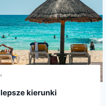
ki
jlepsze kierunki