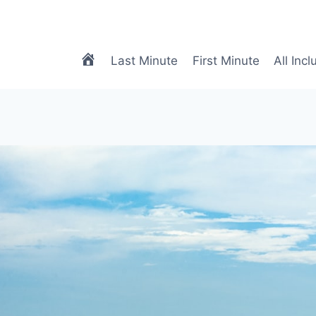
meTRAVEL
Last Minute
First Minute
All Incl
|
Biuro
Podróży
Online
|
Biuro
Turystyczne
Online