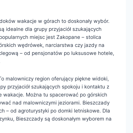
idoków wakacje w górach to doskonały wybór.
 są idealne dla grupy przyjaciół szukających
pularnych miejsc jest Zakopane – stolica
górskich wędrówek, narciarstwa czy jazdy na
oclegową – od pensjonatów po luksusowe hotele,
.
o malowniczy region oferujący piękne widoki,
py przyjaciół szukających spokoju i kontaktu z
e wakacje. Można tu spacerować po górskich
ywać nad malowniczymi jeziorami. Bieszczady
ch – od agroturystyki po domki letniskowe. Dla
czynku, Bieszczady są doskonałym wyborem na