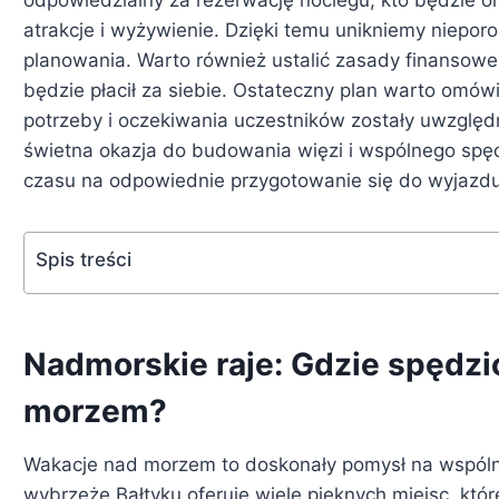
atrakcje i wyżywienie. Dzięki temu unikniemy niepo
planowania. Warto również ustalić zasady finansowe
będzie płacił za siebie. Ostateczny plan warto omów
potrzeby i oczekiwania uczestników zostały uwzględn
świetna okazja do budowania więzi i wspólnego spęd
czasu na odpowiednie przygotowanie się do wyjazdu
Spis treści
Nadmorskie raje: Gdzie spędzi
morzem?
Wakacje nad morzem to doskonały pomysł na wspólne 
wybrzeże Bałtyku oferuje wiele pięknych miejsc, któr