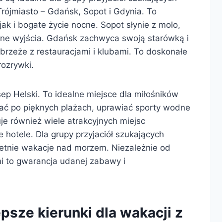
Trójmiasto – Gdańsk, Sopot i Gdynia. To
ak i bogate życie nocne. Sopot słynie z molo,
rne wyjścia. Gdańsk zachwyca swoją starówką i
rzeże z restauracjami i klubami. To doskonałe
rozrywki.
p Helski. To idealne miejsce dla miłośników
ać po pięknych plażach, uprawiać sporty wodne
je również wiele atrakcyjnych miejsc
otele. Dla grupy przyjaciół szukających
letnie wakacje nad morzem. Niezależnie od
mi to gwarancja udanej zabawy i
epsze kierunki dla wakacji z