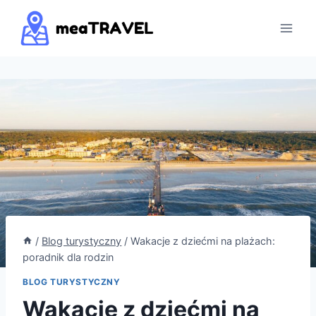
Przejdź
do
treści
/
Blog turystyczny
/
Wakacje z dziećmi na plażach:
poradnik dla rodzin
BLOG TURYSTYCZNY
Wakacje z dziećmi na