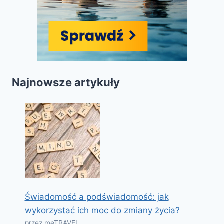
Najnowsze artykuły
Świadomość a podświadomość: jak
wykorzystać ich moc do zmiany życia?
przez meTRAVEL