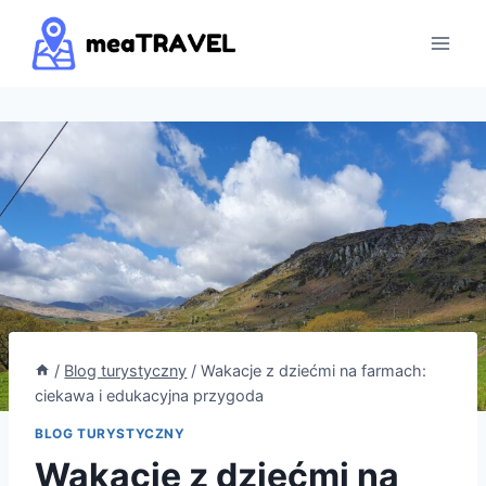
Przejdź
do
treści
/
Blog turystyczny
/
Wakacje z dziećmi na farmach:
ciekawa i edukacyjna przygoda
BLOG TURYSTYCZNY
Wakacje z dziećmi na