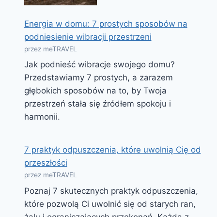
Energia w domu: 7 prostych sposobów na
podniesienie wibracji przestrzeni
przez meTRAVEL
Jak podnieść wibracje swojego domu?
Przedstawiamy 7 prostych, a zarazem
głębokich sposobów na to, by Twoja
przestrzeń stała się źródłem spokoju i
harmonii.
7 praktyk odpuszczenia, które uwolnią Cię od
przeszłości
przez meTRAVEL
Poznaj 7 skutecznych praktyk odpuszczenia,
które pozwolą Ci uwolnić się od starych ran,
żalu i ograniczających przekonań. Każda z