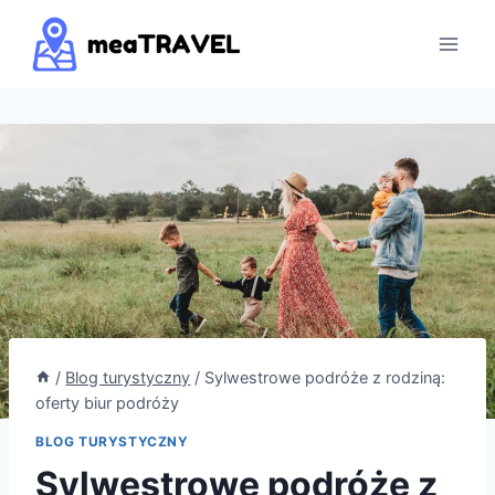
Przejdź
do
treści
/
Blog turystyczny
/
Sylwestrowe podróże z rodziną:
oferty biur podróży
BLOG TURYSTYCZNY
Sylwestrowe podróże z