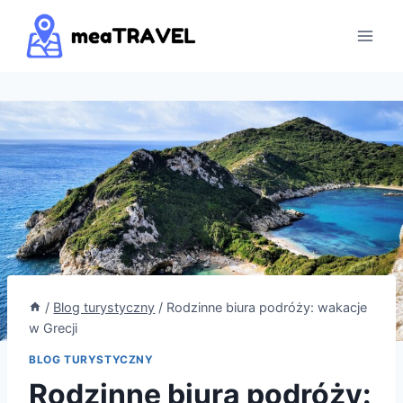
Przejdź
do
treści
/
Blog turystyczny
/
Rodzinne biura podróży: wakacje
w Grecji
BLOG TURYSTYCZNY
Rodzinne biura podróży: