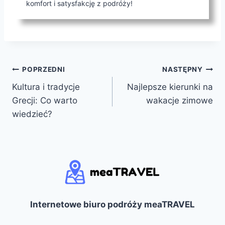
komfort i satysfakcję z podróży!
Nawigacja
POPRZEDNI
NASTĘPNY
Kultura i tradycje
Najlepsze kierunki na
wpisu
Grecji: Co warto
wakacje zimowe
wiedzieć?
Internetowe biuro podróży meaTRAVEL