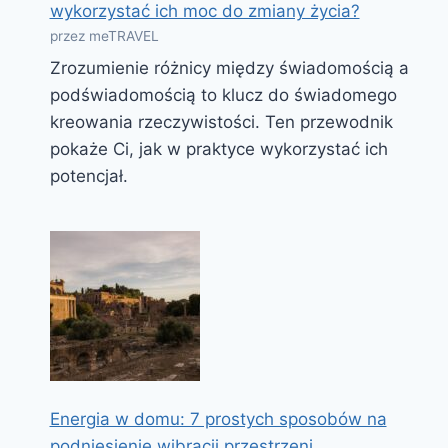
wykorzystać ich moc do zmiany życia?
przez meTRAVEL
Zrozumienie różnicy między świadomością a
podświadomością to klucz do świadomego
kreowania rzeczywistości. Ten przewodnik
pokaże Ci, jak w praktyce wykorzystać ich
potencjał.
Energia w domu: 7 prostych sposobów na
podniesienie wibracji przestrzeni