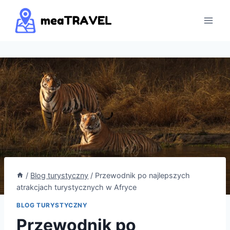
Przejdź
do
treści
/
Blog turystyczny
/
Przewodnik po najlepszych
atrakcjach turystycznych w Afryce
BLOG TURYSTYCZNY
Przewodnik po