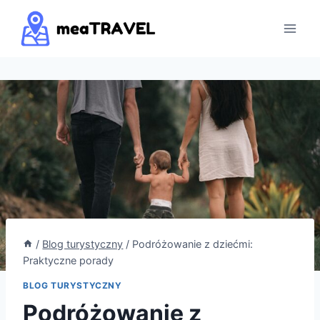
Przejdź
do
treści
/
Blog turystyczny
/
Podróżowanie z dziećmi:
Praktyczne porady
BLOG TURYSTYCZNY
Podróżowanie z