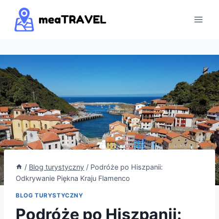
Przejdź
do
treści
/
Blog turystyczny
/
Podróże po Hiszpanii:
Odkrywanie Piękna Kraju Flamenco
BLOG TURYSTYCZNY
Podróże po Hiszpanii: