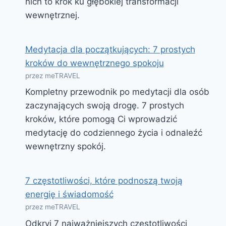
nich to krok ku głębokiej transformacji
wewnętrznej.
Medytacja dla początkujących: 7 prostych
kroków do wewnętrznego spokoju
przez meTRAVEL
Kompletny przewodnik po medytacji dla osób
zaczynających swoją drogę. 7 prostych
kroków, które pomogą Ci wprowadzić
medytację do codziennego życia i odnaleźć
wewnętrzny spokój.
7 częstotliwości, które podnoszą twoją
energię i świadomość
przez meTRAVEL
Odkryj 7 najważniejszych częstotliwości