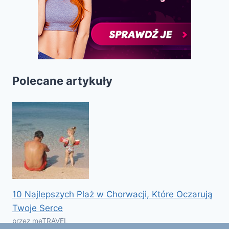
Polecane artykuły
10 Najlepszych Plaż w Chorwacji, Które Oczarują
Twoje Serce
przez meTRAVEL