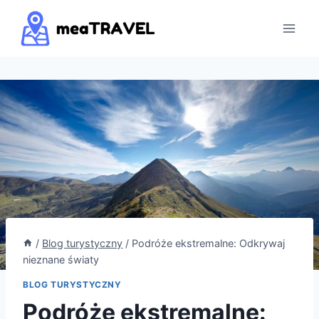
Przejdź
do
treści
/
Blog turystyczny
/
Podróże ekstremalne: Odkrywaj
nieznane światy
BLOG TURYSTYCZNY
Podróże ekstremalne: