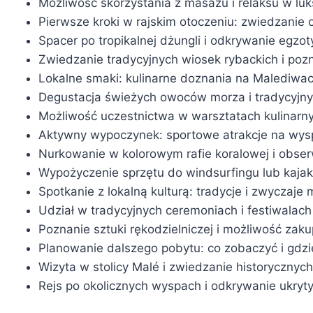
Możliwość skorzystania z masażu i relaksu w l
Pierwsze kroki w rajskim otoczeniu: zwiedzanie o
Spacer po tropikalnej dżungli i odkrywanie egzoty
Zwiedzanie tradycyjnych wiosek rybackich i poz
Lokalne smaki: kulinarne doznania na Malediwa
Degustacja świeżych owoców morza i tradycyjnyc
Możliwość uczestnictwa w warsztatach kulinarny
Aktywny wypoczynek: sportowe atrakcje na wy
Nurkowanie w kolorowym rafie koralowej i obse
Wypożyczenie sprzętu do windsurfingu lub kaja
Spotkanie z lokalną kulturą: tradycje i zwycza
Udział w tradycyjnych ceremoniach i festiwalach
Poznanie sztuki rękodzielniczej i możliwość za
Planowanie dalszego pobytu: co zobaczyć i gdz
Wizyta w stolicy Malé i zwiedzanie historycznyc
Rejs po okolicznych wyspach i odkrywanie ukryty