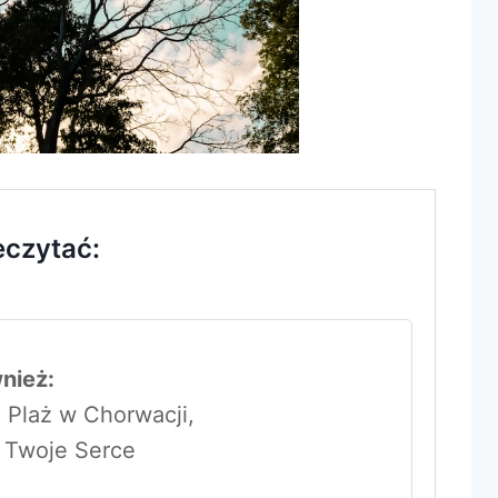
eczytać:
nież:
 Plaż w Chorwacji,
ą Twoje Serce