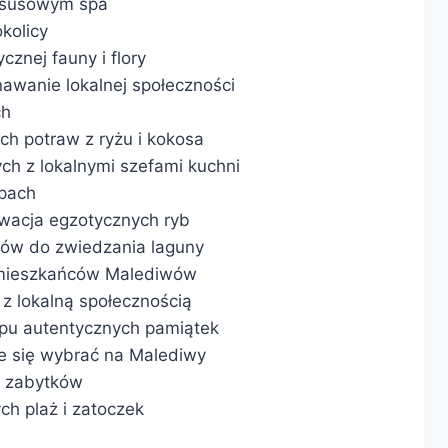
uksusowym spa
kolicy
cznej fauny i flory
nawanie lokalnej społeczności
ch
h potraw z ryżu i kokosa
ch z lokalnymi szefami kuchni
spach
rwacja egzotycznych ryb
ków do zwiedzania laguny
je mieszkańców Malediwów
 z lokalną społecznością
kupu autentycznych pamiątek
ie się wybrać na Malediwy
h zabytków
ch plaż i zatoczek