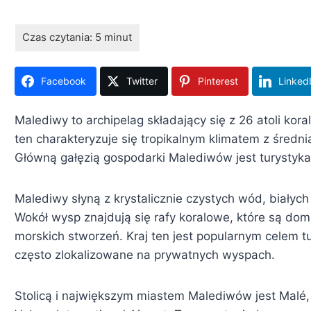
Facebook
Twitter
Pinterest
Linked
Malediwy to archipelag składający się z 26 atoli kor
ten charakteryzuje się tropikalnym klimatem z śred
Główną gałęzią gospodarki Malediwów jest turystyka,
Malediwy słyną z krystalicznie czystych wód, białych 
Wokół wysp znajdują się rafy koralowe, które są do
morskich stworzeń. Kraj ten jest popularnym celem t
często zlokalizowane na prywatnych wyspach.
Stolicą i największym miastem Malediwów jest Malé, g