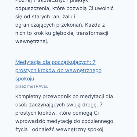
Poznaj 7 skutecznych praktyk
odpuszczenia, które pozwolą Ci uwolnić
się od starych ran, żalu i
ograniczających przekonań. Każda z
nich to krok ku głębokiej transformacji
wewnętrznej.
Medytacja dla początkujących: 7
prostych kroków do wewnętrznego
spokoju
przez meTRAVEL
Kompletny przewodnik po medytacji dla
osób zaczynających swoją drogę. 7
prostych kroków, które pomogą Ci
wprowadzić medytację do codziennego
życia i odnaleźć wewnętrzny spokój.