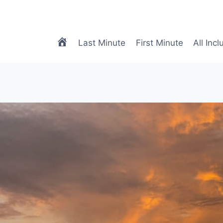
meTRAVEL
Last Minute
First Minute
All Incl
|
Biuro
Podróży
Online
|
Biuro
Turystyczne
Online