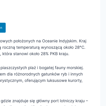
In
alowych położonych na Oceanie Indyjskim. Kraj
nią roczną temperaturą wynoszącą około 28°C.
 która stanowi około 28% PKB kraju.
piaszczystych plaż i bogatej fauny morskiej.
mem dla różnorodnych gatunków ryb i innych
urystycznym, oferującym luksusowe kurorty,
dzie znajduje się główny port lotniczy kraju –