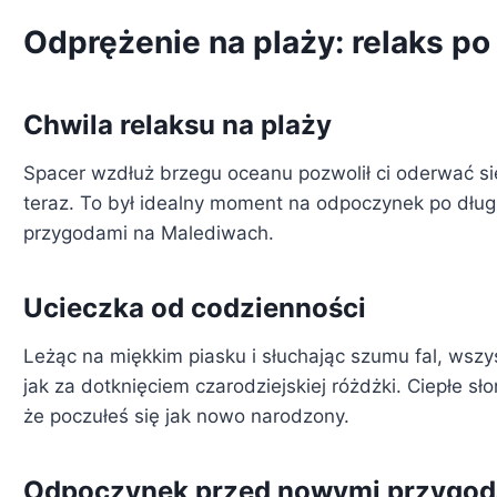
Odprężenie na plaży: relaks po
Chwila relaksu na plaży
Spacer wzdłuż brzegu oceanu pozwolił ci oderwać się 
teraz. To był idealny moment na odpoczynek po długi
przygodami na Malediwach.
Ucieczka od codzienności
Leżąc na miękkim piasku i słuchając szumu fal, wszys
jak za dotknięciem czarodziejskiej różdżki. Ciepłe sł
że poczułeś się jak nowo narodzony.
Odpoczynek przed nowymi przygo