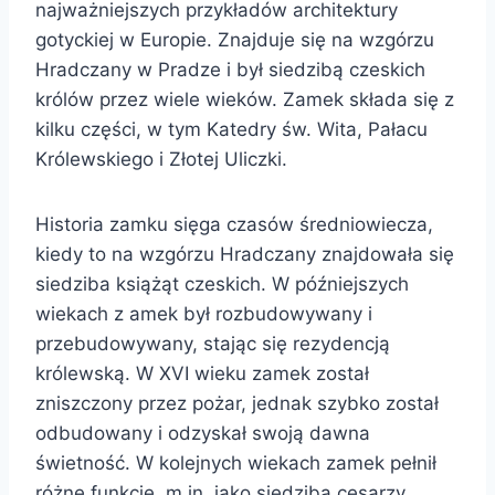
najważniejszych przykładów architektury
gotyckiej w Europie. Znajduje się na wzgórzu
Hradczany w Pradze i był siedzibą czeskich
królów przez wiele wieków. Zamek składa się z
kilku części, w tym Katedry św. Wita, Pałacu
Królewskiego i Złotej Uliczki.
Historia zamku sięga czasów średniowiecza,
kiedy to na wzgórzu Hradczany znajdowała się
siedziba książąt czeskich. W późniejszych
wiekach z amek był rozbudowywany i
przebudowywany, stając się rezydencją
królewską. W XVI wieku zamek został
zniszczony przez pożar, jednak szybko został
odbudowany i odzyskał swoją dawna
świetność. W kolejnych wiekach zamek pełnił
różne funkcje, m.in. jako siedziba cesarzy