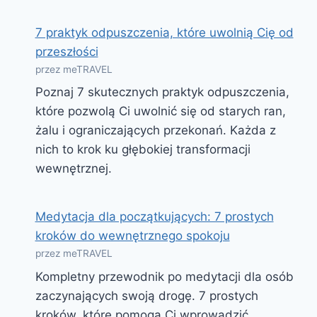
7 praktyk odpuszczenia, które uwolnią Cię od
przeszłości
przez meTRAVEL
Poznaj 7 skutecznych praktyk odpuszczenia,
które pozwolą Ci uwolnić się od starych ran,
żalu i ograniczających przekonań. Każda z
nich to krok ku głębokiej transformacji
wewnętrznej.
Medytacja dla początkujących: 7 prostych
kroków do wewnętrznego spokoju
przez meTRAVEL
Kompletny przewodnik po medytacji dla osób
zaczynających swoją drogę. 7 prostych
kroków, które pomogą Ci wprowadzić