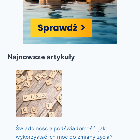
Najnowsze artykuły
Świadomość a podświadomość: jak
wykorzystać ich moc do zmiany życia?