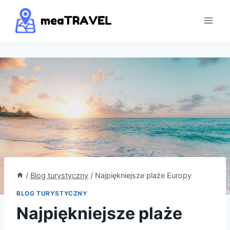
Przejdź
do
treści
/
Blog turystyczny
/
Najpiękniejsze plaże Europy
BLOG TURYSTYCZNY
Najpiękniejsze plaże