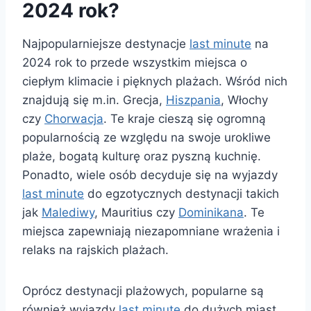
2024 rok?
Najpopularniejsze destynacje
last minute
na
2024 rok to przede wszystkim miejsca o
ciepłym klimacie i pięknych plażach. Wśród nich
znajdują się m.in. Grecja,
Hiszpania
, Włochy
czy
Chorwacja
. Te kraje cieszą się ogromną
popularnością ze względu na swoje urokliwe
plaże, bogatą kulturę oraz pyszną kuchnię.
Ponadto, wiele osób decyduje się na wyjazdy
last minute
do egzotycznych destynacji takich
jak
Malediwy
, Mauritius czy
Dominikana
. Te
miejsca zapewniają niezapomniane wrażenia i
relaks na rajskich plażach.
Oprócz destynacji plażowych, popularne są
również wyjazdy
last minute
do dużych miast