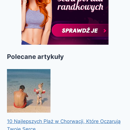
Polecane artykuły
10 Najlepszych Plaż w Chorwacji, Które Oczarują
Twoje Serce