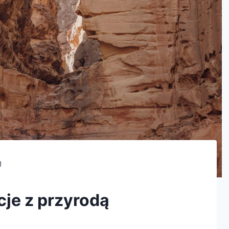
ą
cje z przyrodą