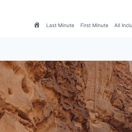
meTRAVEL
Last Minute
First Minute
All Incl
|
Biuro
Podróży
Online
|
Biuro
Turystyczne
Online