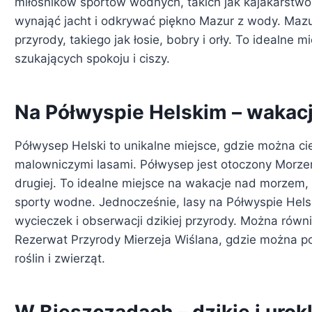
miłośników sportów wodnych, takich jak kajakarstwo
wynająć jacht i odkrywać piękno Mazur z wody. Mazu
przyrody, takiego jak łosie, bobry i orły. To idealne 
szukających spokoju i ciszy.
Na Półwyspie Helskim – wakacj
Półwysep Helski to unikalne miejsce, gdzie można cie
malowniczymi lasami. Półwysep jest otoczony Morzem
drugiej. To idealne miejsce na wakacje nad morzem, 
sporty wodne. Jednocześnie, lasy na Półwyspie Hels
wycieczek i obserwacji dzikiej przyrody. Można równi
Rezerwat Przyrody Mierzeja Wiślana, gdzie można po
roślin i zwierząt.
W Bieszczadach – dzikie i urok