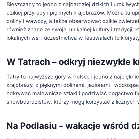
Bieszczady to jedno z najbardziej dzikich i urokliwy
dzikiej przyrody i pięknych krajobrazów. Można tu u
doliny i wąwozy, a także obserwować dzikie zwierzęta
również znane ze swojej unikalnej kultury i tradycj
lokalnych wsi i uczestnictwa w festiwalach folkloryst
W Tatrach – odkryj niezwykłe k
Tatry to najwyższe góry w Polsce i jedno z najpięknie
krajobrazy, z pięknymi dolinami, jeziorami i wodosp
odkrywać malownicze szlaki i podziwiać bogactwo flor
snowboardzistów, którzy mogą korzystać z licznych s
Na Podlasiu – wakacje wśród dz