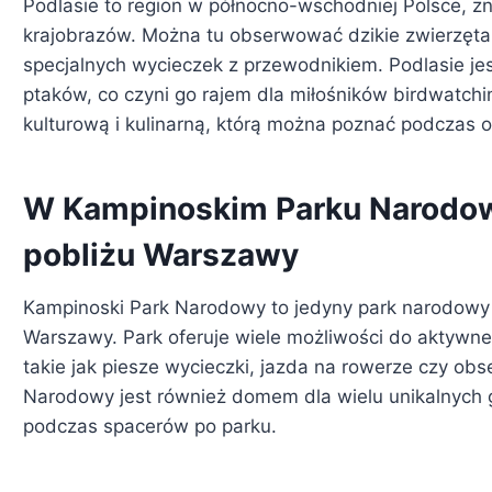
Podlasie to region w północno-wschodniej Polsce, zna
krajobrazów. Można tu obserwować dzikie zwierzęta, t
specjalnych wycieczek z przewodnikiem. Podlasie j
ptaków, co czyni go rajem dla miłośników birdwatchi
kulturową i kulinarną, którą można poznać podczas od
W Kampinoskim Parku Narodowy
pobliżu Warszawy
Kampinoski Park Narodowy to jedyny park narodowy w 
Warszawy. Park oferuje wiele możliwości do aktywn
takie jak piesze wycieczki, jazda na rowerze czy obs
Narodowy jest również domem dla wielu unikalnych g
podczas spacerów po parku.