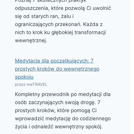
Poznaj 7 skutecznych praktyk
odpuszczenia, które pozwolą Ci uwolnić
się od starych ran, żalu i
ograniczających przekonań. Każda z
nich to krok ku głębokiej transformacji
wewnętrznej.
Medytacja dla początkujących: 7
prostych kroków do wewnętrznego
spokoju
przez meTRAVEL
Kompletny przewodnik po medytacji dla
osób zaczynających swoją drogę. 7
prostych kroków, które pomogą Ci
wprowadzić medytację do codziennego
życia i odnaleźć wewnętrzny spokój.