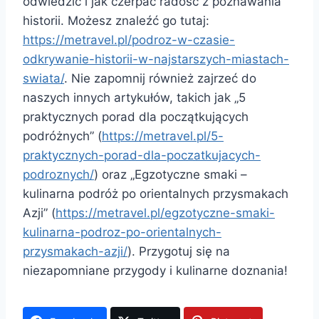
odwiedzić i jak czerpać radość z poznawania
historii. Możesz znaleźć go tutaj:
https://metravel.pl/podroz-w-czasie-
odkrywanie-historii-w-najstarszych-miastach-
swiata/
. Nie zapomnij również zajrzeć do
naszych innych artykułów, takich jak „5
praktycznych porad dla początkujących
podróżnych” (
https://metravel.pl/5-
praktycznych-porad-dla-poczatkujacych-
podroznych/
) oraz „Egzotyczne smaki –
kulinarna podróż po orientalnych przysmakach
Azji” (
https://metravel.pl/egzotyczne-smaki-
kulinarna-podroz-po-orientalnych-
przysmakach-azji/
). Przygotuj się na
niezapomniane przygody i kulinarne doznania!