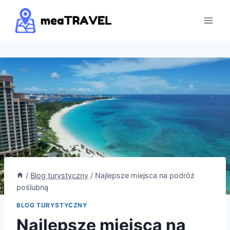
Przejdź
do
treści
/
Blog turystyczny
/
Najlepsze miejsca na podróż
poślubną
BLOG TURYSTYCZNY
Najlepsze miejsca na