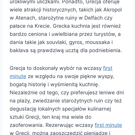
urokliwymi uliczkami. Ponadto, Grecja oferuje
wiele atrakcji historycznych, takich jak Akropol
w Atenach, starożytne ruiny w Delfach czy
pałace na Krecie. Grecka kuchnia jest również
bardzo ceniona i uwielbiana przez turystów, a
dania takie jak souvlaki, gyros, moussaka i
baklava są prawdziwą ucztą dla podniebienia.
Grecja to doskonały wybór na wczasy
first
minute
ze względu na swoje piękne wyspy,
bogatą historię i wyśmienitą kuchnię.
Niezależnie od tego, czy preferujesz leniwe dni
na plaży, zwiedzanie starożytnych ruin czy też
degustację lokalnych specjałów kulinarnej
sztuki Grecji, ten kraj ma wiele do
zaoferowania. Rezerwując wczasy
first minute
w Grecji, można zaoszczędzić pieniądze i