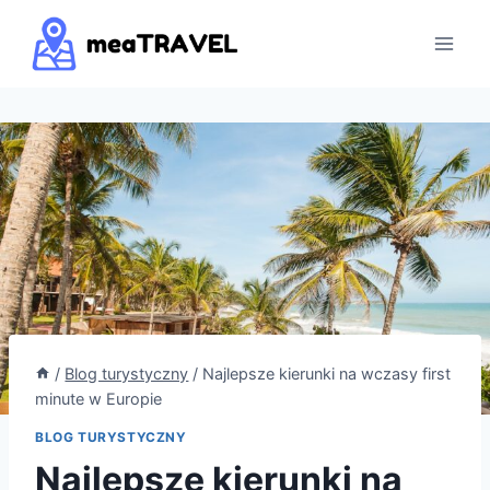
Przejdź
do
treści
/
Blog turystyczny
/
Najlepsze kierunki na wczasy first
minute w Europie
BLOG TURYSTYCZNY
Najlepsze kierunki na