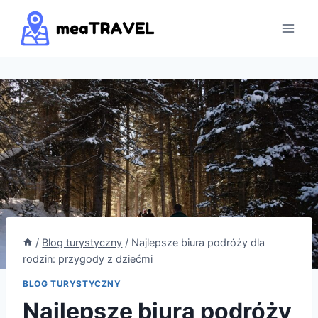
Przejdź
do
treści
/
Blog turystyczny
/
Najlepsze biura podróży dla
rodzin: przygody z dziećmi
BLOG TURYSTYCZNY
Najlepsze biura podróży