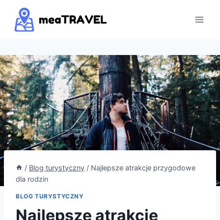
Przejdź
do
treści
/
Blog turystyczny
/
Najlepsze atrakcje przygodowe
dla rodzin
BLOG TURYSTYCZNY
Najlepsze atrakcje