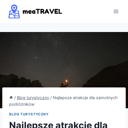
Przejdź
do
treści
/
Blog turystyczny
/
Najlepsze atrakcje dla samotnych
podróżników
BLOG TURYSTYCZNY
Najlepsze atrakcje dla