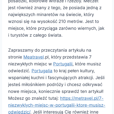
posadzki, kolorowe witraże i rzeźby. Meczet
jest również znany z tego, że posiada jedną z
największych minaretów na świecie, który
wznosi się na wysokość 210 metrów. Jest to
miejsce, które przyciąga zarówno wiernych, jak
i turystów z całego świata.
Zapraszamy do przeczytania artykułu na
stronie
Meatravel
.pl, który przedstawia 7
niezwykłych miejsc w
Portugalii
, które musisz
odwiedzić.
Portugalia
to kraj pełen kultury,
wspaniałej kuchni i fascynujących atrakcji. Jeśli
jesteś miłośnikiem podróży i chcesz odkrywać
nowe miejsca, koniecznie sprawdź ten artykuł!
Możesz go znaleźć tutaj:
https://metravel.pl/7-
niezwyklych-miejsc-w-portugalii-ktore-musisz-
odwiedzic/
. Jeśli interesują Cię również inne