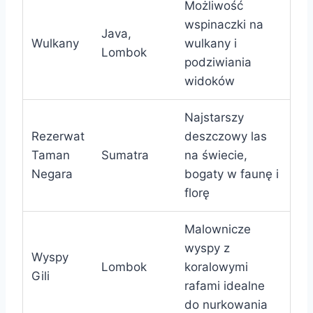
Możliwość
wspinaczki na
Java,
Wulkany
wulkany i
Lombok
podziwiania
widoków
Najstarszy
Rezerwat
deszczowy las
Taman
Sumatra
na świecie,
Negara
bogaty w faunę i
florę
Malownicze
wyspy z
Wyspy
Lombok
koralowymi
Gili
rafami idealne
do nurkowania