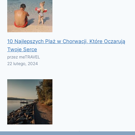
10 Najlepszych Plaż w Chorwacji, Które Oczarują
Twoje Serce
przez meTRAVEL
22 lutego, 2024
10 najpiękniejszych jezior na świecie