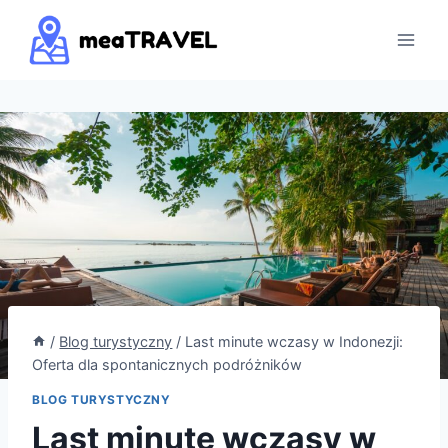
Przejdź
do
treści
/
Blog turystyczny
/
Last minute wczasy w Indonezji:
Oferta dla spontanicznych podróżników
BLOG TURYSTYCZNY
Last minute wczasy w