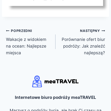
Nawigacja
POPRZEDNI
NASTĘPNY
Wakacje z widokiem
Porównanie ofert biur
wpisu
na ocean: Najlepsze
podróży: Jak znaleźć
miejsca
najlepszą?
Internetowe biuro podróży meaTRAVEL
Marzysz o podróży życia, ale brak Ci czasu na