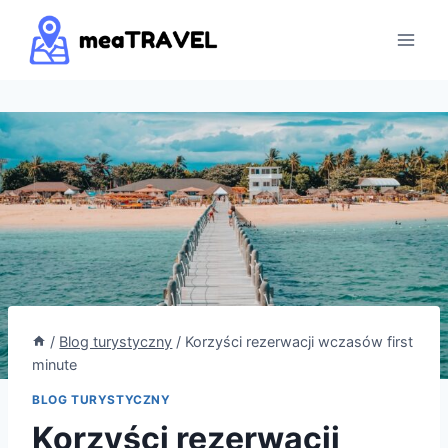
Przejdź
do
treści
/
Blog turystyczny
/
Korzyści rezerwacji wczasów first
minute
BLOG TURYSTYCZNY
Korzyści rezerwacji