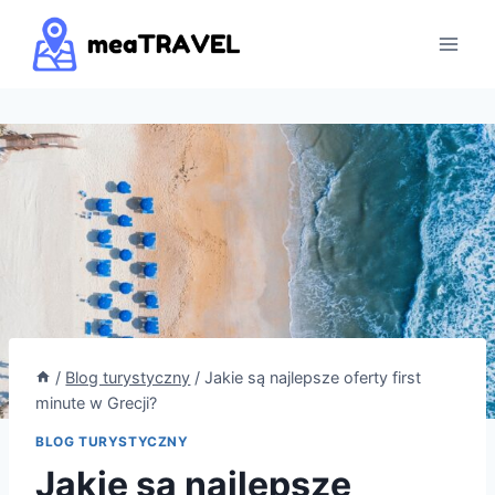
Przejdź
do
treści
/
Blog turystyczny
/
Jakie są najlepsze oferty first
minute w Grecji?
BLOG TURYSTYCZNY
Jakie są najlepsze