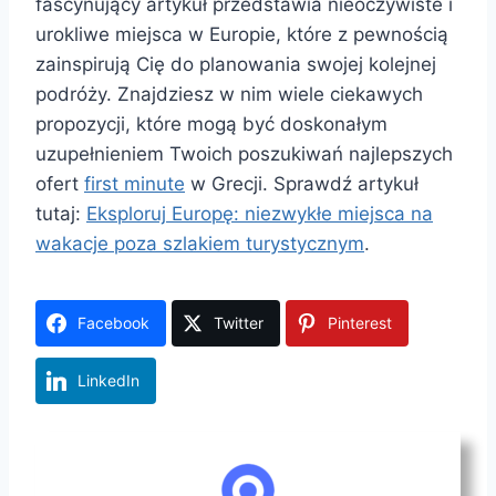
fascynujący artykuł przedstawia nieoczywiste i
urokliwe miejsca w Europie, które z pewnością
zainspirują Cię do planowania swojej kolejnej
podróży. Znajdziesz w nim wiele ciekawych
propozycji, które mogą być doskonałym
uzupełnieniem Twoich poszukiwań najlepszych
ofert
first minute
w Grecji. Sprawdź artykuł
tutaj:
Eksploruj Europę: niezwykłe miejsca na
wakacje poza szlakiem turystycznym
.
Facebook
Twitter
Pinterest
LinkedIn