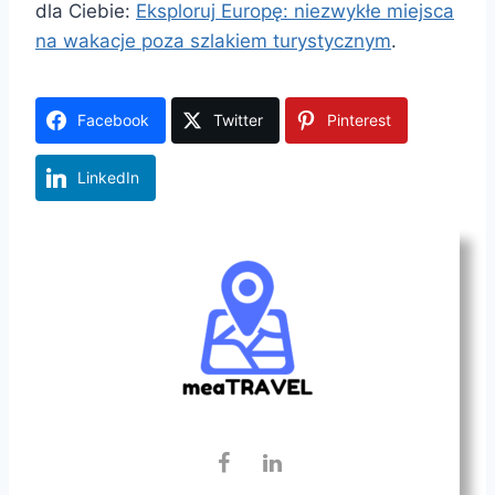
dla Ciebie:
Eksploruj Europę: niezwykłe miejsca
na wakacje poza szlakiem turystycznym
.
Facebook
Twitter
Pinterest
LinkedIn