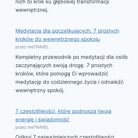
nich to krok ku głębokiej transformacji
wewnętrznej.
Medytacja dla początkujących: 7 prostych
kroków do wewnętrznego spokoju
przez meTRAVEL
Kompletny przewodnik po medytacji dla osób
zaczynających swoją drogę. 7 prostych
kroków, które pomogą Ci wprowadzić
medytację do codziennego życia i odnaleźć
wewnętrzny spokój.
7 częstotliwości, które podnoszą twoją
energię i świadomość
przez meTRAVEL
Odkryj 7 najważniejszych częstotliwości