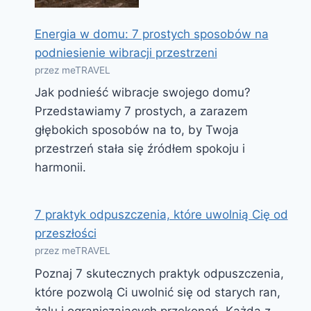
Energia w domu: 7 prostych sposobów na
podniesienie wibracji przestrzeni
przez meTRAVEL
Jak podnieść wibracje swojego domu?
Przedstawiamy 7 prostych, a zarazem
głębokich sposobów na to, by Twoja
przestrzeń stała się źródłem spokoju i
harmonii.
7 praktyk odpuszczenia, które uwolnią Cię od
przeszłości
przez meTRAVEL
Poznaj 7 skutecznych praktyk odpuszczenia,
które pozwolą Ci uwolnić się od starych ran,
żalu i ograniczających przekonań. Każda z