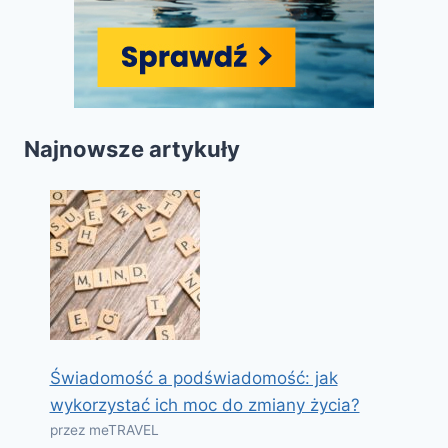
Najnowsze artykuły
Świadomość a podświadomość: jak
wykorzystać ich moc do zmiany życia?
przez meTRAVEL