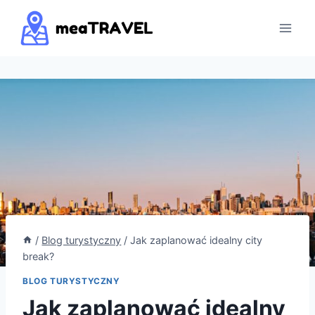
Przejdź
do
treści
/
Blog turystyczny
/
Jak zaplanować idealny city
break?
BLOG TURYSTYCZNY
Jak zaplanować idealny