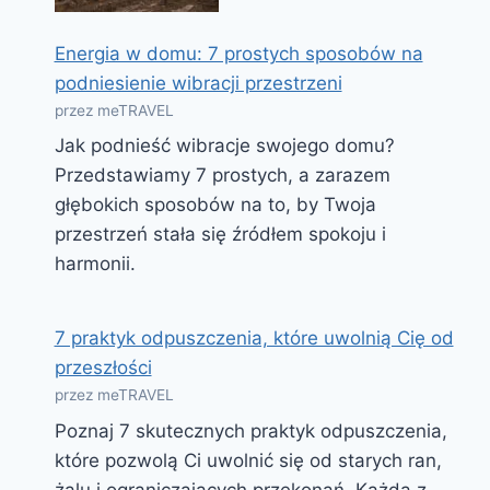
Energia w domu: 7 prostych sposobów na
podniesienie wibracji przestrzeni
przez meTRAVEL
Jak podnieść wibracje swojego domu?
Przedstawiamy 7 prostych, a zarazem
głębokich sposobów na to, by Twoja
przestrzeń stała się źródłem spokoju i
harmonii.
7 praktyk odpuszczenia, które uwolnią Cię od
przeszłości
przez meTRAVEL
Poznaj 7 skutecznych praktyk odpuszczenia,
które pozwolą Ci uwolnić się od starych ran,
żalu i ograniczających przekonań. Każda z