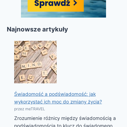
Najnowsze artykuły
Świadomość a podświadomość: jak
wykorzystać ich moc do zmiany życia?
przez meTRAVEL
Zrozumienie różnicy między świadomością a
podświadomością to klucz do świadomego