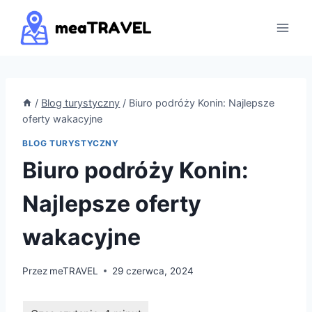
Przejdź
do
treści
/
Blog turystyczny
/
Biuro podróży Konin: Najlepsze
oferty wakacyjne
BLOG TURYSTYCZNY
Biuro podróży Konin:
Najlepsze oferty
wakacyjne
Przez
meTRAVEL
29 czerwca, 2024