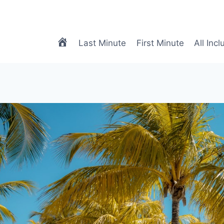
meTRAVEL
Last Minute
First Minute
All Incl
|
Biuro
Podróży
Online
|
Biuro
Turystyczne
Online