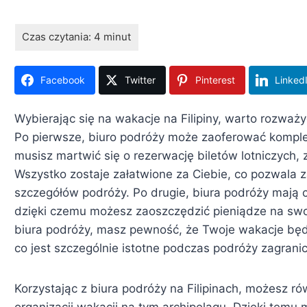
Facebook
Twitter
Pinterest
Linked
Wybierając się na wakacje na Filipiny, warto rozważy
Po pierwsze, biuro podróży może zaoferować komplek
musisz martwić się o rezerwację biletów lotniczych,
Wszystko zostaje załatwione za Ciebie, co pozwala 
szczegółów podróży. Po drugie, biura podróży mają c
dzięki czemu możesz zaoszczędzić pieniądze na swoi
biura podróży, masz pewność, że Twoje wakacje będą
co jest szczególnie istotne podczas podróży zagrani
Korzystając z biura podróży na Filipinach, możesz r
organizacji wakacji na tym archipelagu. Dzięki temu