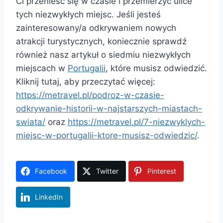
Ci przenieść się w czasie i przemierzyć ulice
tych niezwykłych miejsc. Jeśli jesteś
zainteresowany/a odkrywaniem nowych
atrakcji turystycznych, koniecznie sprawdź
również nasz artykuł o siedmiu niezwykłych
miejscach w
Portugalii
, które musisz odwiedzić.
Kliknij tutaj, aby przeczytać więcej:
https://metravel.pl/podroz-w-czasie-
odkrywanie-historii-w-najstarszych-miastach-
swiata/
oraz
https://metravel.pl/7-niezwyklych-
miejsc-w-portugalii-ktore-musisz-odwiedzic/
.
Facebook
Twitter
Pinterest
LinkedIn