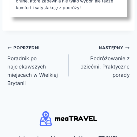
online, które zapewnia nie tylko wybór, ale także
komfort i satysfakcję z podróży!
Nawigacja
POPRZEDNI
NASTĘPNY
Poradnik po
Podróżowanie z
wpisu
najciekawszych
dziećmi: Praktyczne
miejscach w Wielkiej
porady
Brytanii