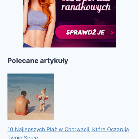
Polecane artykuły
10 Najlepszych Plaż w Chorwacji, Które Oczarują
Twoje Serce