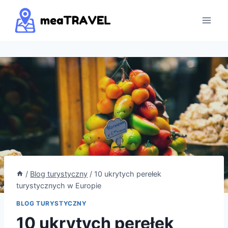
Przejdź
do
treści
/
Blog turystyczny
/
10 ukrytych perełek
turystycznych w Europie
BLOG TURYSTYCZNY
10 ukrytych perełek